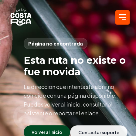
Página no encontrada
Esta ruta no existe o
fue movida
La dirección que intentaste abrir no
coincide con una página disponible.
Puedes volver al inicio, consultar al
asistente o reportar el enlace.
Volver al inicio
Contactar soporte