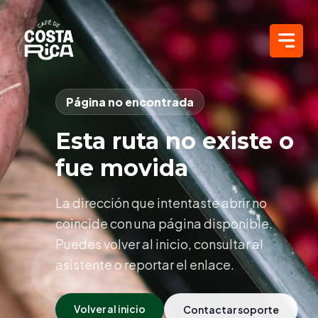
Página no encontrada
Esta ruta no existe o
fue movida
La dirección que intentaste abrir no
coincide con una página disponible.
Puedes volver al inicio, consultar al
asistente o reportar el enlace.
Volver al inicio
Contactar soporte