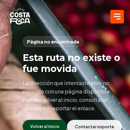
Página no encontrada
Esta ruta no existe o
fue movida
La dirección que intentaste abrir no
coincide con una página disponible.
Puedes volver al inicio, consultar al
asistente o reportar el enlace.
Volver al inicio
Contactar soporte