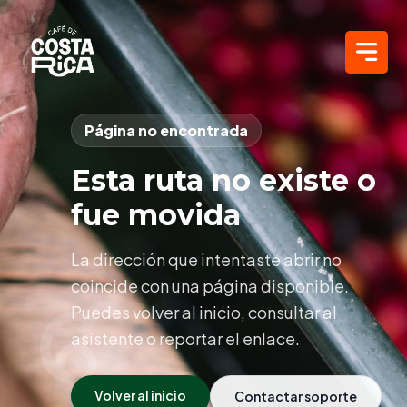
Página no encontrada
Esta ruta no existe o
fue movida
La dirección que intentaste abrir no
coincide con una página disponible.
Puedes volver al inicio, consultar al
asistente o reportar el enlace.
Volver al inicio
Contactar soporte